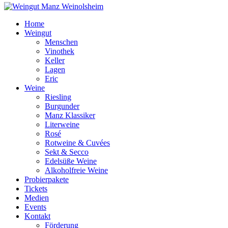
Home
Weingut
Menschen
Vinothek
Keller
Lagen
Eric
Weine
Riesling
Burgunder
Manz Klassiker
Literweine
Rosé
Rotweine & Cuvées
Sekt & Secco
Edelsüße Weine
Alkoholfreie Weine
Probierpakete
Tickets
Medien
Events
Kontakt
Förderung