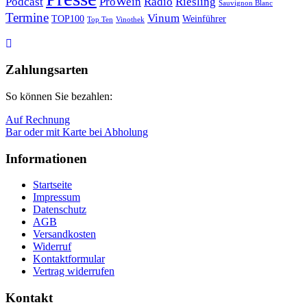
Podcast
ProWein
Radio
Riesling
Sauvignon Blanc
Termine
Vinum
TOP100
Weinführer
Top Ten
Vinothek
Nach
oben
Zahlungsarten
So können Sie bezahlen:
Auf Rechnung
Bar oder mit Karte bei Abholung
Informationen
Startseite
Impressum
Datenschutz
AGB
Versandkosten
Widerruf
Kontaktformular
Vertrag widerrufen
Kontakt