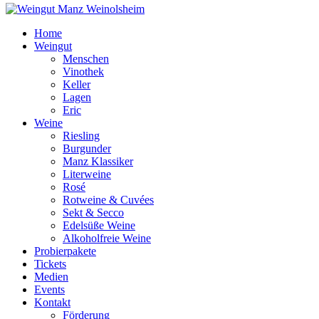
Home
Weingut
Menschen
Vinothek
Keller
Lagen
Eric
Weine
Riesling
Burgunder
Manz Klassiker
Literweine
Rosé
Rotweine & Cuvées
Sekt & Secco
Edelsüße Weine
Alkoholfreie Weine
Probierpakete
Tickets
Medien
Events
Kontakt
Förderung