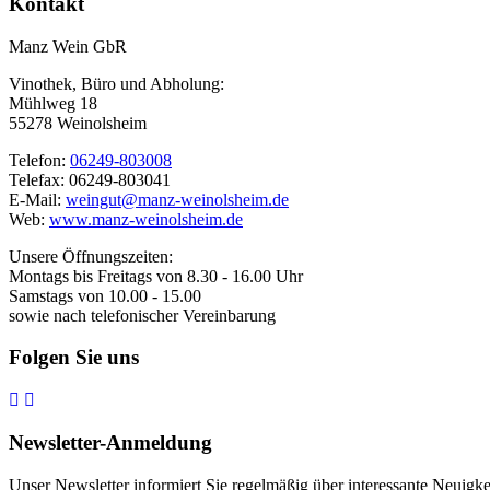
Kontakt
Manz Wein GbR
Vinothek, Büro und Abholung:
Mühlweg 18
55278 Weinolsheim
Telefon:
06249-803008
Telefax: 06249-803041
E-Mail:
weingut@manz-weinolsheim.de
Web:
www.manz-weinolsheim.de
Unsere Öffnungszeiten:
Montags bis Freitags von 8.30 - 16.00 Uhr
Samstags von 10.00 - 15.00
sowie nach telefonischer Vereinbarung
Folgen Sie uns
Newsletter-Anmeldung
Unser Newsletter informiert Sie regelmäßig über interessante Neuig