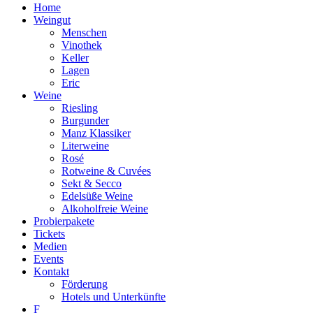
Home
Weingut
Menschen
Vinothek
Keller
Lagen
Eric
Weine
Riesling
Burgunder
Manz Klassiker
Literweine
Rosé
Rotweine & Cuvées
Sekt & Secco
Edelsüße Weine
Alkoholfreie Weine
Probierpakete
Tickets
Medien
Events
Kontakt
Förderung
Hotels und Unterkünfte
F