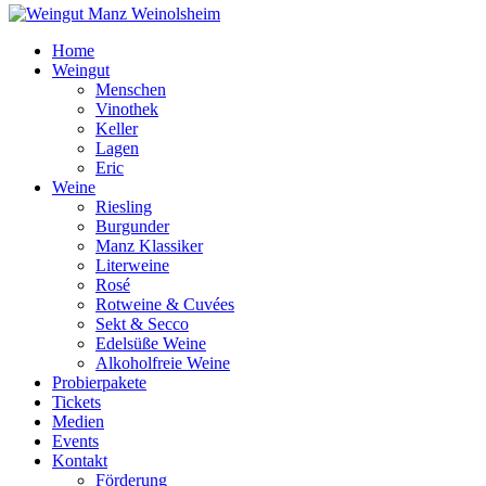
Home
Weingut
Menschen
Vinothek
Keller
Lagen
Eric
Weine
Riesling
Burgunder
Manz Klassiker
Literweine
Rosé
Rotweine & Cuvées
Sekt & Secco
Edelsüße Weine
Alkoholfreie Weine
Probierpakete
Tickets
Medien
Events
Kontakt
Förderung