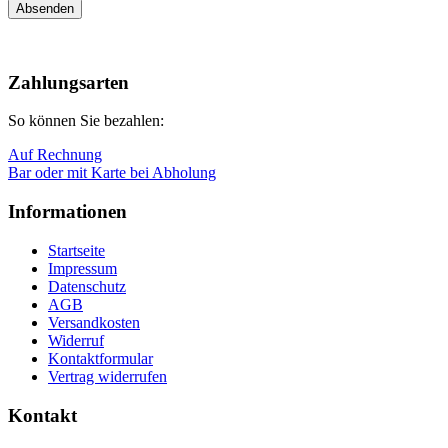
Nach
oben
Zahlungsarten
So können Sie bezahlen:
Auf Rechnung
Bar oder mit Karte bei Abholung
Informationen
Startseite
Impressum
Datenschutz
AGB
Versandkosten
Widerruf
Kontaktformular
Vertrag widerrufen
Kontakt