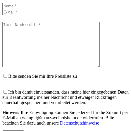
Bitte
Bitte
lasse
lasse
dieses
dieses
Feld
Feld
leer.
leer.
Bitte senden Sie mir Ihre Preisliste zu
Ich bin damit einverstanden, dass meine hier eingegebenen Daten
zur Beantwortung meiner Nachricht und etwaiger Rückfragen
dauerhaft gespeichert und verarbeitet werden.
Hinweis:
Ihre Einwilligung können Sie jederzeit für die Zukunft per
E-Mail an weingut@manz-weinolsheim.de widerrufen. Bitte
beachten Sie dazu auch unsere
Datenschutzhinweise