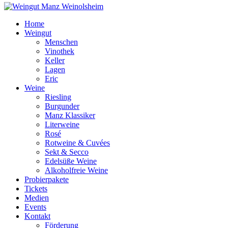
Home
Weingut
Menschen
Vinothek
Keller
Lagen
Eric
Weine
Riesling
Burgunder
Manz Klassiker
Literweine
Rosé
Rotweine & Cuvées
Sekt & Secco
Edelsüße Weine
Alkoholfreie Weine
Probierpakete
Tickets
Medien
Events
Kontakt
Förderung