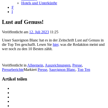
Hotels und Unterkünfte
F
I
Lust auf Genuss!
Veröffentlicht am
12. Juli 2023
11:25
Unser Sauvignon Blanc hat es in der Zeitschrift Lust auf Genuss in
die Top Ten geschafft. Lesen Sie
hier,
was die Redaktion meint und
wer noch zu den 10 Besten zählt.
Veröffentlicht in
Allgemein
,
Auszeichnungen
,
Presse
,
Presseberichte
Markiert
Presse
,
Sauvignon Blanc
,
Top Ten
Artikel teilen
Teilen
Lust
Teilen
auf
Lust
Teilen
Genuss!
auf
Lust
Teilen
auf
Genuss!
auf
Lust
Teilen