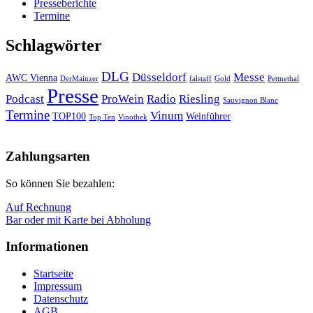
Presseberichte
Termine
Schlagwörter
DLG
Düsseldorf
Messe
AWC Vienna
DerMainzer
falstaff
Gold
Pettnethal
Presse
Podcast
ProWein
Radio
Riesling
Sauvignon Blanc
Termine
Vinum
TOP100
Weinführer
Top Ten
Vinothek
Nach
oben
Zahlungsarten
So können Sie bezahlen:
Auf Rechnung
Bar oder mit Karte bei Abholung
Informationen
Startseite
Impressum
Datenschutz
AGB