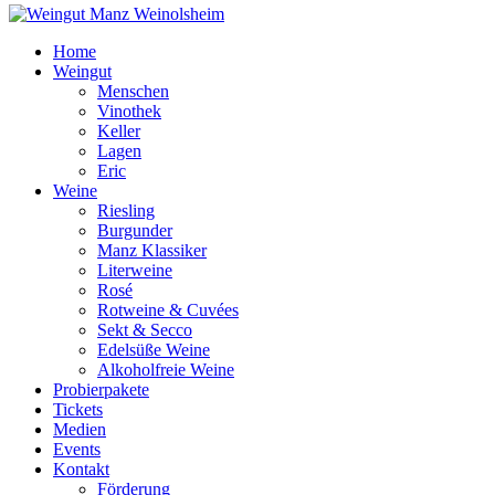
Home
Weingut
Menschen
Vinothek
Keller
Lagen
Eric
Weine
Riesling
Burgunder
Manz Klassiker
Literweine
Rosé
Rotweine & Cuvées
Sekt & Secco
Edelsüße Weine
Alkoholfreie Weine
Probierpakete
Tickets
Medien
Events
Kontakt
Förderung