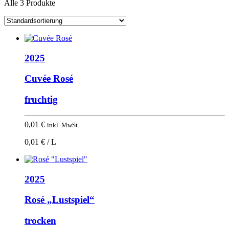
Alle 3 Produkte
2025
Cuvée Rosé
fruchtig
0,01
€
inkl. MwSt.
0,01 € / L
2025
Rosé „Lustspiel“
trocken