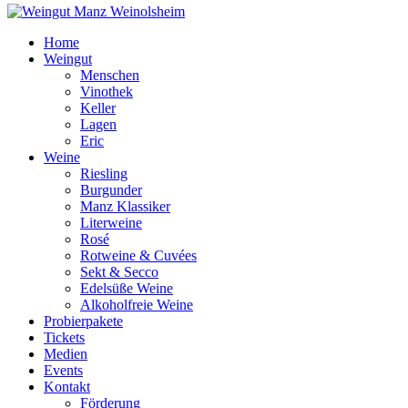
Home
Weingut
Menschen
Vinothek
Keller
Lagen
Eric
Weine
Riesling
Burgunder
Manz Klassiker
Literweine
Rosé
Rotweine & Cuvées
Sekt & Secco
Edelsüße Weine
Alkoholfreie Weine
Probierpakete
Tickets
Medien
Events
Kontakt
Förderung