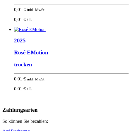
0,01
€
inkl. MwSt.
0,01 € / L
2025
Rosé EMotion
trocken
0,01
€
inkl. MwSt.
0,01 € / L
Nach
oben
Zahlungsarten
So können Sie bezahlen: