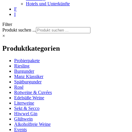
Hotels und Unterkünfte
F
I
Filter
Produkt suchen ...
×
Produktkategorien
Probierpakete
Riesling
Burgunder
Manz Klassiker
Spätburgunder
Rosé
Rotweine & Cuvées
Edelsüße Weine
Literweine
Sekt & Secco
Hiwwel Gin
Glühwein
Alkoholfreie Weine
Events