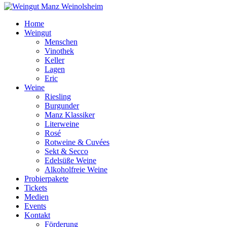
Home
Weingut
Menschen
Vinothek
Keller
Lagen
Eric
Weine
Riesling
Burgunder
Manz Klassiker
Literweine
Rosé
Rotweine & Cuvées
Sekt & Secco
Edelsüße Weine
Alkoholfreie Weine
Probierpakete
Tickets
Medien
Events
Kontakt
Förderung