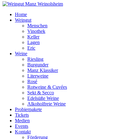
Home
Weingut
Menschen
Vinothek
Keller
Lagen
Eric
Weine
Riesling
Burgunder
Manz Klassiker
Literweine
Rosé
Rotweine & Cuvées
Sekt & Secco
Edelsüße Weine
Alkoholfreie Weine
Probierpakete
Tickets
Medien
Events
Kontakt
Förderung