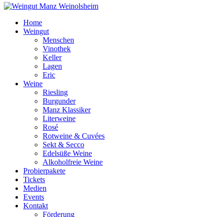
Home
Weingut
Menschen
Vinothek
Keller
Lagen
Eric
Weine
Riesling
Burgunder
Manz Klassiker
Literweine
Rosé
Rotweine & Cuvées
Sekt & Secco
Edelsüße Weine
Alkoholfreie Weine
Probierpakete
Tickets
Medien
Events
Kontakt
Förderung