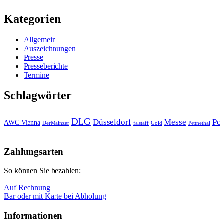
Kategorien
Allgemein
Auszeichnungen
Presse
Presseberichte
Termine
Schlagwörter
DLG
Düsseldorf
Messe
Po
AWC Vienna
DerMainzer
falstaff
Gold
Pettnethal
Nach
oben
Zahlungsarten
So können Sie bezahlen:
Auf Rechnung
Bar oder mit Karte bei Abholung
Informationen