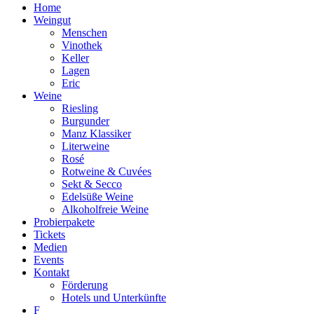
Home
Weingut
Menschen
Vinothek
Keller
Lagen
Eric
Weine
Riesling
Burgunder
Manz Klassiker
Literweine
Rosé
Rotweine & Cuvées
Sekt & Secco
Edelsüße Weine
Alkoholfreie Weine
Probierpakete
Tickets
Medien
Events
Kontakt
Förderung
Hotels und Unterkünfte
F