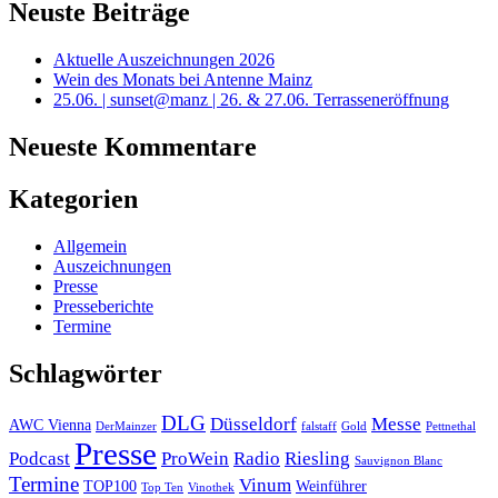
Neuste Beiträge
Aktuelle Auszeichnungen 2026
Wein des Monats bei Antenne Mainz
25.06. | sunset@manz | 26. & 27.06. Terrasseneröffnung
Neueste Kommentare
Kategorien
Allgemein
Auszeichnungen
Presse
Presseberichte
Termine
Schlagwörter
DLG
Düsseldorf
Messe
AWC Vienna
DerMainzer
falstaff
Gold
Pettnethal
Presse
Podcast
ProWein
Radio
Riesling
Sauvignon Blanc
Termine
Vinum
TOP100
Weinführer
Top Ten
Vinothek