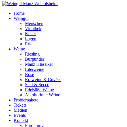
Home
Weingut
Menschen
Vinothek
Keller
Lagen
Eric
Weine
Riesling
Burgunder
Manz Klassiker
Literweine
Rosé
Rotweine & Cuvées
Sekt & Secco
Edelsüße Weine
Alkoholfreie Weine
Probierpakete
Tickets
Medien
Events
Kontakt
Förderung