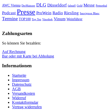
DLG
Düsseldorf
Messe
AWC Vienna
DerMainzer
falstaff
Gold
Pettnethal
Presse
Podcast
ProWein
Radio
Riesling
Sauvignon Blanc
Termine
Vinum
TOP100
Weinführer
Top Ten
Vinothek
Nach
oben
Zahlungsarten
So können Sie bezahlen:
Auf Rechnung
Bar oder mit Karte bei Abholung
Informationen
Startseite
Impressum
Datenschutz
AGB
Versandkosten
Widerruf
Kontaktformular
Vertrag widerrufen