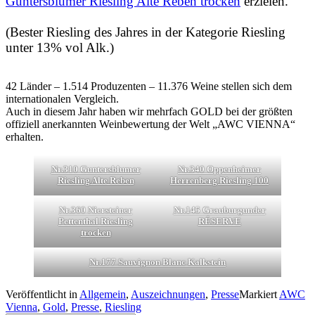
Guntersblumer Riesling Alte Reben trocken
erzielen.
(Bester Riesling des Jahres in der Kategorie Riesling
unter 13% vol Alk.)
42 Länder – 1.514 Produzenten – 11.376 Weine stellen sich dem
internationalen Vergleich.
Auch in diesem Jahr haben wir mehrfach GOLD bei der größten
offiziell anerkannten Weinbewertung der Welt „AWC VIENNA“
erhalten.
Nr.310 Guntersblumer
Nr.340 Oppenheimer
Riesling Alte Reben
Herrenberg Riesling 100
Nr.360 Niersteiner
Nr.145 Grauburgunder
Pettenthal Riesling
RÉSERVE
trocken
Nr.177 Sauvignon Blanc Kalkstein
Veröffentlicht in
Allgemein
,
Auszeichnungen
,
Presse
Markiert
AWC
Vienna
,
Gold
,
Presse
,
Riesling