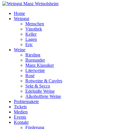
Home
Weingut
Menschen
Vinothek
Keller
Lagen
Eric
Weine
Riesling
Burgunder
Manz Klassiker
Literweine
Rosé
Rotweine & Cuvées
Sekt & Secco
Edelsüße Weine
Alkoholfreie Weine
Probierpakete
Tickets
Medien
Events
Kontakt
Förderung