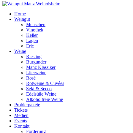
Home
Weingut
Menschen
Vinothek
Keller
Lagen
Eric
Weine
Riesling
Burgunder
Manz Klassiker
Literweine
Rosé
Rotweine & Cuvées
Sekt & Secco
Edelsüße Weine
Alkoholfreie Weine
Probierpakete
Tickets
Medien
Events
Kontakt
Förderung