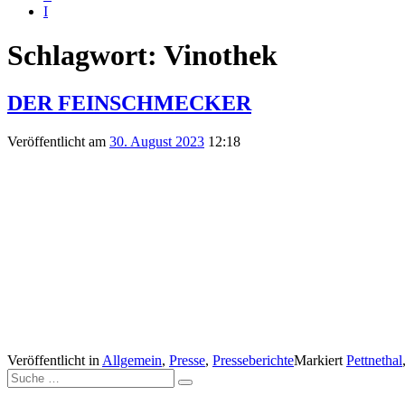
I
Schlagwort:
Vinothek
DER FEINSCHMECKER
Veröffentlicht am
30. August 2023
12:18
Veröffentlicht in
Allgemein
,
Presse
,
Presseberichte
Markiert
Pettnethal
Suche
Suche
nach: