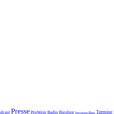
Presse
Termine
dcast
ProWein
Radio
Riesling
Sauvignon Blanc