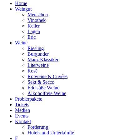
Home
Weingut
Menschen
Vinothek
Keller
Lagen
Eric
Weine
Riesling
Burgunder
Manz Klassiker
Literweine
Rosé
Rotweine & Cuvées
Sekt & Secco
Edelsüße Weine
Alkoholfreie Weine
Probierpakete
Tickets
Medien
Events
Kontakt
Förderung
Hotels und Unterkünfte
F