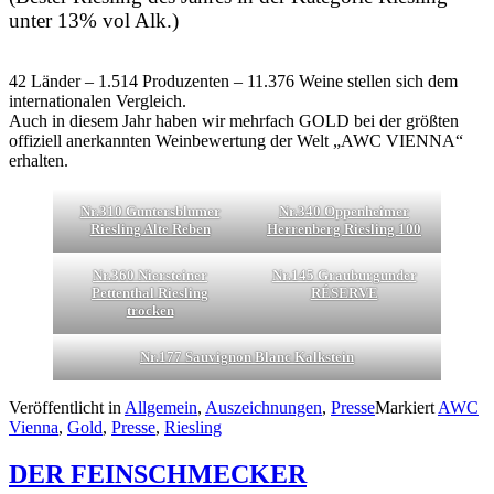
unter 13% vol Alk.)
42 Länder – 1.514 Produzenten – 11.376 Weine stellen sich dem
internationalen Vergleich.
Auch in diesem Jahr haben wir mehrfach GOLD bei der größten
offiziell anerkannten Weinbewertung der Welt „AWC VIENNA“
erhalten.
Nr.310 Guntersblumer
Nr.340 Oppenheimer
Riesling Alte Reben
Herrenberg Riesling 100
Nr.360 Niersteiner
Nr.145 Grauburgunder
Pettenthal Riesling
RÉSERVE
trocken
Nr.177 Sauvignon Blanc Kalkstein
Veröffentlicht in
Allgemein
,
Auszeichnungen
,
Presse
Markiert
AWC
Vienna
,
Gold
,
Presse
,
Riesling
DER FEINSCHMECKER