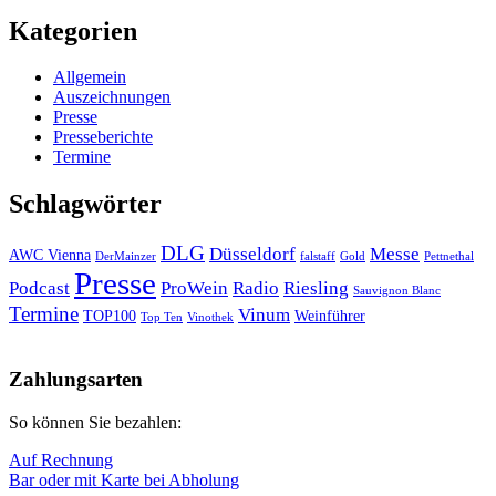
Kategorien
Allgemein
Auszeichnungen
Presse
Presseberichte
Termine
Schlagwörter
DLG
Düsseldorf
Messe
AWC Vienna
DerMainzer
falstaff
Gold
Pettnethal
Presse
Podcast
ProWein
Radio
Riesling
Sauvignon Blanc
Termine
Vinum
TOP100
Weinführer
Top Ten
Vinothek
Nach
oben
Zahlungsarten
So können Sie bezahlen:
Auf Rechnung
Bar oder mit Karte bei Abholung