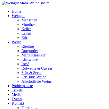
Home
Weingut
Menschen
Vinothek
Keller
Lagen
Eric
Weine
Riesling
Burgunder
Manz Klassiker
Literweine
Rosé
Rotweine & Cuvées
Sekt & Secco
Edelsüße Weine
Alkoholfreie Weine
Probierpakete
Tickets
Medien
Events
Kontakt
Förderung