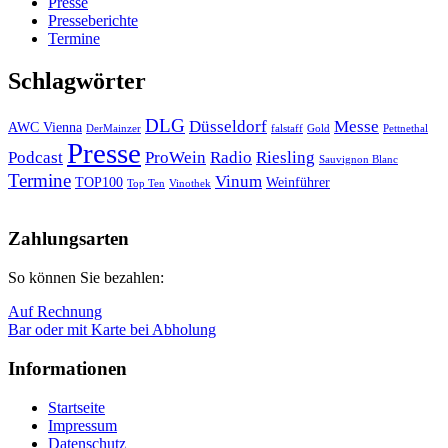
Presse
Presseberichte
Termine
Schlagwörter
DLG
Düsseldorf
Messe
AWC Vienna
DerMainzer
falstaff
Gold
Pettnethal
Presse
Podcast
ProWein
Radio
Riesling
Sauvignon Blanc
Termine
Vinum
TOP100
Weinführer
Top Ten
Vinothek
Nach
oben
Zahlungsarten
So können Sie bezahlen:
Auf Rechnung
Bar oder mit Karte bei Abholung
Informationen
Startseite
Impressum
Datenschutz