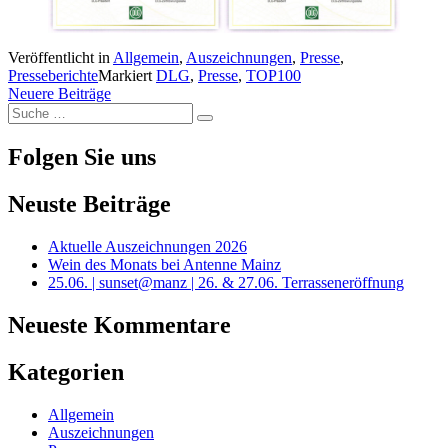
Veröffentlicht in
Allgemein
,
Auszeichnungen
,
Presse
,
Presseberichte
Markiert
DLG
,
Presse
,
TOP100
Beitragsnavigation
Neuere Beiträge
Suche
Suche
nach:
Folgen Sie uns
Neuste Beiträge
Aktuelle Auszeichnungen 2026
Wein des Monats bei Antenne Mainz
25.06. | sunset@manz | 26. & 27.06. Terrasseneröffnung
Neueste Kommentare
Kategorien
Allgemein
Auszeichnungen