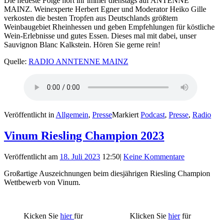
Die neueste Folge hört ihr immer dienstags auf ANTENNE
MAINZ. Weinexperte Herbert Egner und Moderator Heiko Gille
verkosten die besten Tropfen aus Deutschlands größtem
Weinbaugebiet Rheinhessen und geben Empfehlungen für köstliche
Wein-Erlebnisse und gutes Essen. Dieses mal mit dabei, unser
Sauvignon Blanc Kalkstein. Hören Sie gerne rein!
Quelle:
RADIO ANNTENNE MAINZ
Veröffentlicht in
Allgemein
,
Presse
Markiert
Podcast
,
Presse
,
Radio
Vinum Riesling Champion 2023
Veröffentlicht am
18. Juli 2023
12:50
|
Keine Kommentare
Großartige Auszeichnungen beim diesjährigen Riesling Champion
Wettbewerb von Vinum.
Kicken Sie
hi
er
für
Klicken Sie
hier
für