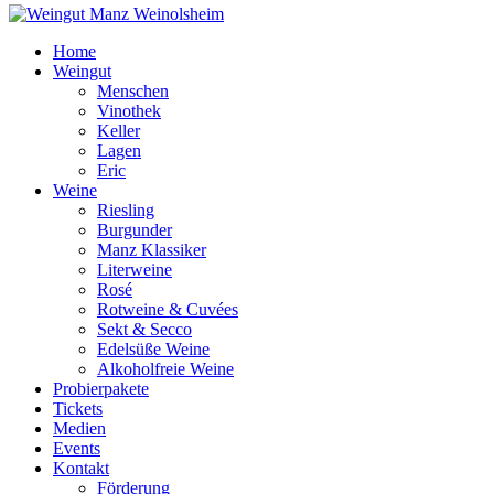
Home
Weingut
Menschen
Vinothek
Keller
Lagen
Eric
Weine
Riesling
Burgunder
Manz Klassiker
Literweine
Rosé
Rotweine & Cuvées
Sekt & Secco
Edelsüße Weine
Alkoholfreie Weine
Probierpakete
Tickets
Medien
Events
Kontakt
Förderung