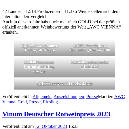
42 Länder – 1.514 Produzenten – 11.376 Weine stellen sich dem
internationalen Vergleich.
Auch in diesem Jahr haben wir mehrfach GOLD bei der größten
offiziell anerkannten Weinbewertung der Welt „AWC VIENNA“
erhalten.
Nr.310 Guntersblumer
Nr.340 Oppenheimer
Riesling Alte Reben
Herrenberg Riesling 100
Nr.360 Niersteiner
Nr.145 Grauburgunder
Pettenthal Riesling
RÉSERVE
trocken
Nr.177 Sauvignon Blanc Kalkstein
Veröffentlicht in
Allgemein
,
Auszeichnungen
,
Presse
Markiert
AWC
Vienna
,
Gold
,
Presse
,
Riesling
Vinum Deutscher Rotweinpreis 2023
Veröffentlicht am
12. Oktober 2023
15:33