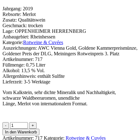
Jahrgang:
2019
Rebsorte:
Merlot
Zusatz:
Qualitätswein
Geschmack:
trocken
Lage:
OPPENHEIMER HERRENBERG
Anbaugebiet:
Rheinhessen
Kategorie:
Rotweine & Cuvées
Auszeichnungen:
AWC Vienna Gold, Goldene Kammerpreismünze,
Goldener Preis der DLG, Meiningers Rotweinpreis 3. Platz
Artikelnummer:
717
Füllmenge:
0,75 Liter
Alkohol:
13,5 % Vol.
Allergenhinweis:
enthält Sulfite
Lieferzeit:
3-5 Werktage
Vom Kalkstein, sehr dichte Mineralik und Nachhaltigkeit,
schwarze Waldbeeraromen, unendliche
Länge, Merlot von internationalem Format.
OPPENHEIMER
HERRENBERG
In den Warenkorb
Merlot
Artikelnummer:
717
Kategorie:
Rotweine & Cuvées