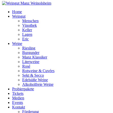
Home
Weingut
Menschen
Vinothek
Keller
Lagen
Eric
Weine
Riesling
Burgunder
Manz Klassiker
Literweine
Rosé
Rotweine & Cuvées
Sekt & Secco
Edelsüße Weine
Alkoholfreie Weine
Probierpakete
Tickets
Medien
Events
Kontakt
Förderung