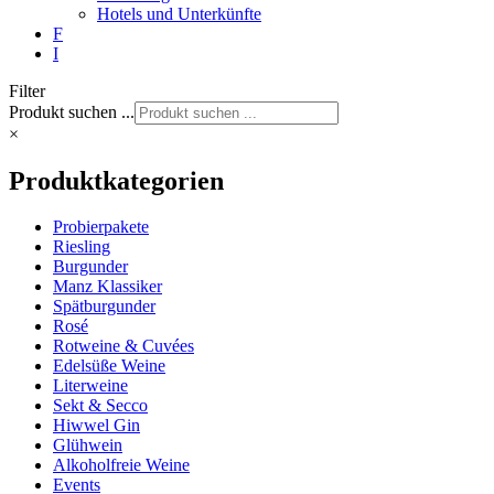
Hotels und Unterkünfte
F
I
Filter
Produkt suchen ...
×
Produktkategorien
Probierpakete
Riesling
Burgunder
Manz Klassiker
Spätburgunder
Rosé
Rotweine & Cuvées
Edelsüße Weine
Literweine
Sekt & Secco
Hiwwel Gin
Glühwein
Alkoholfreie Weine
Events