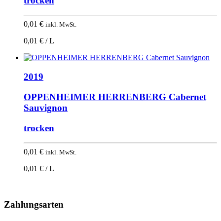
trocken
0,01
€
inkl. MwSt.
0,01 € / L
2019
OPPENHEIMER HERRENBERG Cabernet
Sauvignon
trocken
0,01
€
inkl. MwSt.
0,01 € / L
Nach
oben
Zahlungsarten