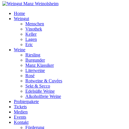
Home
Weingut
Menschen
Vinothek
Keller
Lagen
Eric
Weine
Riesling
Burgunder
Manz Klassiker
Literweine
Rosé
Rotweine & Cuvées
Sekt & Secco
Edelsüße Weine
Alkoholfreie Weine
Probierpakete
Tickets
Medien
Events
Kontakt
Förderung