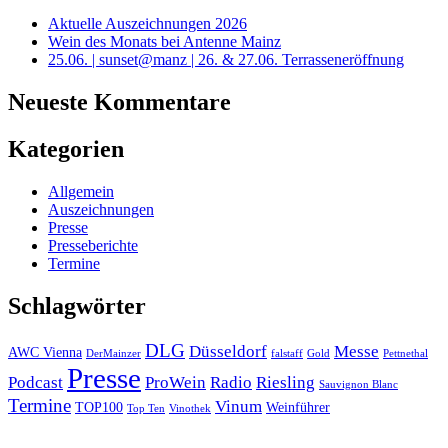
Aktuelle Auszeichnungen 2026
Wein des Monats bei Antenne Mainz
25.06. | sunset@manz | 26. & 27.06. Terrasseneröffnung
Neueste Kommentare
Kategorien
Allgemein
Auszeichnungen
Presse
Presseberichte
Termine
Schlagwörter
DLG
Düsseldorf
Messe
AWC Vienna
DerMainzer
falstaff
Gold
Pettnethal
Presse
Podcast
ProWein
Radio
Riesling
Sauvignon Blanc
Termine
Vinum
TOP100
Weinführer
Top Ten
Vinothek
Nach