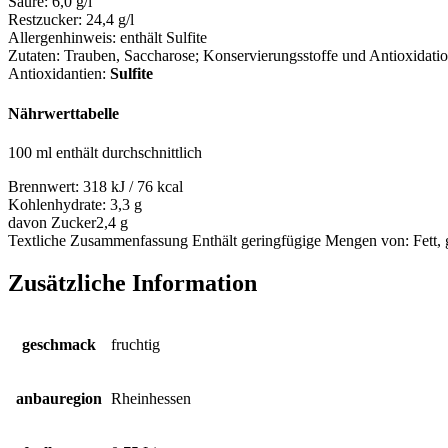
Säure:
6,0 g/l
Restzucker:
24,4 g/l
Allergenhinweis:
enthält Sulfite
Zutaten:
Trauben, Saccharose; Konservierungsstoffe und Antioxidations
Antioxidantien:
Sulfite
Nährwerttabelle
100 ml enthält durchschnittlich
Brennwert:
318 kJ / 76 kcal
Kohlenhydrate:
3,3 g
davon Zucker
2,4 g
Textliche Zusammenfassung
Enthält geringfügige Mengen von: Fett, g
Zusätzliche Information
geschmack
fruchtig
anbauregion
Rheinhessen