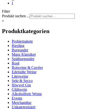
I
Filter
Produkt suchen ...
×
Produktkategorien
Probierpakete
Riesling
Burgunder
Manz Klassiker
Spätburgunder
Rosé
Rotweine & Cuvées
Edelsüße Weine
Literweine
Sekt & Secco
Hiwwel Gin
Glühwein
Alkoholfreie Weine
Events
Merchandise
Unkategorisiert