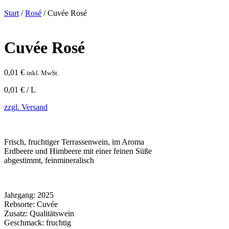
Start
/
Rosé
/ Cuvée Rosé
Cuvée Rosé
0,01
€
inkl. MwSt.
0,01 € / L
zzgl. Versand
Frisch, fruchtiger Terrassenwein, im Aroma
Erdbeere und Himbeere mit einer feinen Süße
abgestimmt, feinmineralisch
Jahrgang:
2025
Rebsorte:
Cuvée
Zusatz:
Qualitätswein
Geschmack:
fruchtig