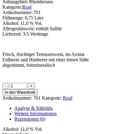
Anbaugebiet:
Rheinhessen
Kategorie:
Rosé
Artikelnummer:
701
Füllmenge:
0,75 Liter
Alkohol:
11,0 % Vol.
Allergenhinweis:
enthält Sulfite
Lieferzeit:
3-5 Werktage
Frisch, fruchtiger Terrassenwein, im Aroma
Erdbeere und Himbeere mit einer feinen Süße
abgestimmt, feinmineralisch
Cuvée
Rosé
In den Warenkorb
Menge
Artikelnummer:
701
Kategorie:
Rosé
Analyse & Nährinfo
Weitere Informationen
Rezensionen (0)
Alkohol:
11,0 % Vol.