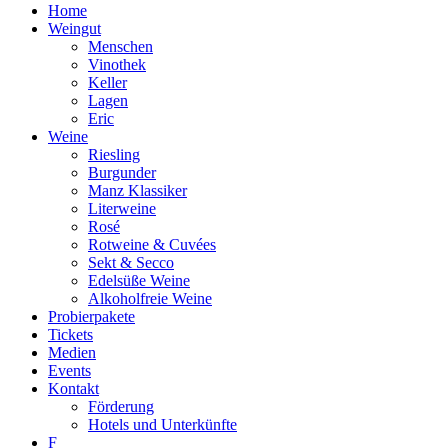
Home
Weingut
Menschen
Vinothek
Keller
Lagen
Eric
Weine
Riesling
Burgunder
Manz Klassiker
Literweine
Rosé
Rotweine & Cuvées
Sekt & Secco
Edelsüße Weine
Alkoholfreie Weine
Probierpakete
Tickets
Medien
Events
Kontakt
Förderung
Hotels und Unterkünfte
F