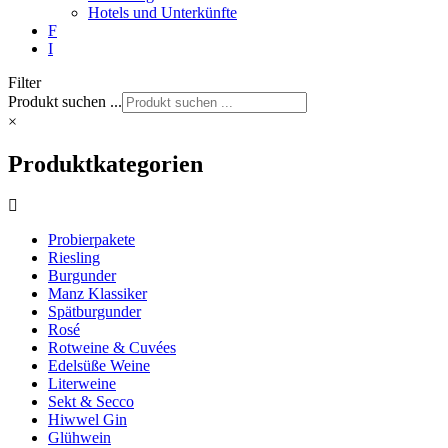
Hotels und Unterkünfte
F
I
Filter
Produkt suchen ...
×
Produktkategorien
Probierpakete
Riesling
Burgunder
Manz Klassiker
Spätburgunder
Rosé
Rotweine & Cuvées
Edelsüße Weine
Literweine
Sekt & Secco
Hiwwel Gin
Glühwein