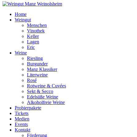
Home
Weingut
Menschen
Vinothek
Keller
Lagen
Eric
Weine
Riesling
Burgunder
Manz Klassiker
Literweine
Rosé
Rotweine & Cuvées
Sekt & Secco
Edelsüße Weine
Alkoholfreie Weine
Probierpakete
Tickets
Medien
Events
Kontakt
Förderung