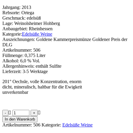
Jahrgang:
2013
Rebsorte:
Ortega
Geschmack:
edelsüß
Lage:
Weinolsheimer Hohberg
Anbaugebiet:
Rheinhessen
Kategorie:
Edelsüße Weine
Auszeichnungen:
Goldene Kammerpreismünze Goldener Preis der
DLG
Artikelnummer:
506
Füllmenge:
0,375 Liter
Alkohol:
6,0 % Vol.
Allergenhinweis:
enthält Sulfite
Lieferzeit:
3-5 Werktage
201° Oechsle, volle Konzentration, enorm
dicht, mineralisch, haltbar für die Ewigkeit
unverkennbar
Weinolsheimer
Hohberg
In den Warenkorb
Ortega
Artikelnummer:
506
Kategorie:
Edelsüße Weine
Trockenbeerenauslese