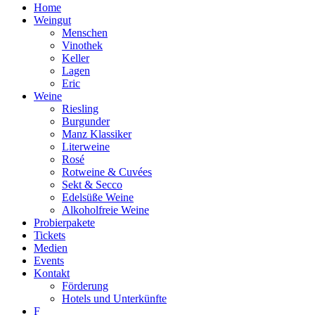
Home
Weingut
Menschen
Vinothek
Keller
Lagen
Eric
Weine
Riesling
Burgunder
Manz Klassiker
Literweine
Rosé
Rotweine & Cuvées
Sekt & Secco
Edelsüße Weine
Alkoholfreie Weine
Probierpakete
Tickets
Medien
Events
Kontakt
Förderung
Hotels und Unterkünfte
F