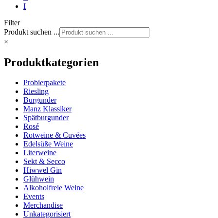
I
Filter
Produkt suchen ...
×
Produktkategorien
Probierpakete
Riesling
Burgunder
Manz Klassiker
Spätburgunder
Rosé
Rotweine & Cuvées
Edelsüße Weine
Literweine
Sekt & Secco
Hiwwel Gin
Glühwein
Alkoholfreie Weine
Events
Merchandise
Unkategorisiert