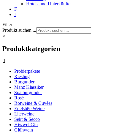
Hotels und Unterkünfte
F
I
Filter
Produkt suchen ...
×
Produktkategorien
Probierpakete
Riesling
Burgunder
Manz Klassiker
Spätburgunder
Rosé
Rotweine & Cuvées
Edelsüße Weine
Literweine
Sekt & Secco
Hiwwel Gin
Glühwein