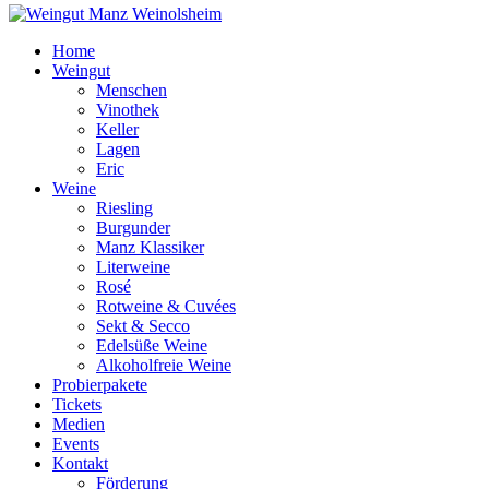
Home
Weingut
Menschen
Vinothek
Keller
Lagen
Eric
Weine
Riesling
Burgunder
Manz Klassiker
Literweine
Rosé
Rotweine & Cuvées
Sekt & Secco
Edelsüße Weine
Alkoholfreie Weine
Probierpakete
Tickets
Medien
Events
Kontakt
Förderung