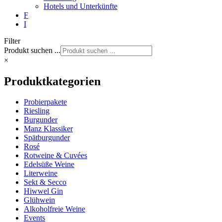
Hotels und Unterkünfte
F
I
Filter
Produkt suchen ...
×
Produktkategorien
Probierpakete
Riesling
Burgunder
Manz Klassiker
Spätburgunder
Rosé
Rotweine & Cuvées
Edelsüße Weine
Literweine
Sekt & Secco
Hiwwel Gin
Glühwein
Alkoholfreie Weine
Events