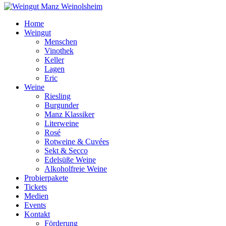
Home
Weingut
Menschen
Vinothek
Keller
Lagen
Eric
Weine
Riesling
Burgunder
Manz Klassiker
Literweine
Rosé
Rotweine & Cuvées
Sekt & Secco
Edelsüße Weine
Alkoholfreie Weine
Probierpakete
Tickets
Medien
Events
Kontakt
Förderung