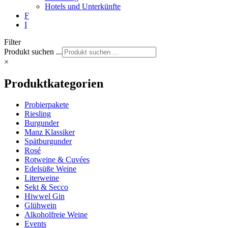
Hotels und Unterkünfte
F
I
Filter
Produkt suchen ...
×
Produktkategorien
Probierpakete
Riesling
Burgunder
Manz Klassiker
Spätburgunder
Rosé
Rotweine & Cuvées
Edelsüße Weine
Literweine
Sekt & Secco
Hiwwel Gin
Glühwein
Alkoholfreie Weine
Events