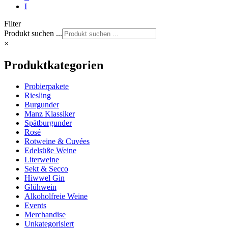
I
Filter
Produkt suchen ...
×
Produktkategorien
Probierpakete
Riesling
Burgunder
Manz Klassiker
Spätburgunder
Rosé
Rotweine & Cuvées
Edelsüße Weine
Literweine
Sekt & Secco
Hiwwel Gin
Glühwein
Alkoholfreie Weine
Events
Merchandise
Unkategorisiert