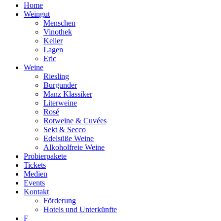
Home
Weingut
Menschen
Vinothek
Keller
Lagen
Eric
Weine
Riesling
Burgunder
Manz Klassiker
Literweine
Rosé
Rotweine & Cuvées
Sekt & Secco
Edelsüße Weine
Alkoholfreie Weine
Probierpakete
Tickets
Medien
Events
Kontakt
Förderung
Hotels und Unterkünfte
F