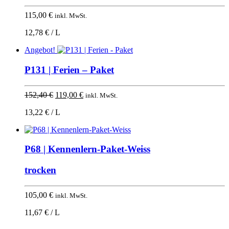
115,00
€
inkl. MwSt.
12,78 € / L
Angebot!
P131 | Ferien – Paket
Ursprünglicher
Aktueller
152,40
€
119,00
€
inkl. MwSt.
Preis
Preis
13,22 € / L
war:
ist:
152,40 €
119,00 €.
P68 | Kennenlern-Paket-Weiss
trocken
105,00
€
inkl. MwSt.
11,67 € / L