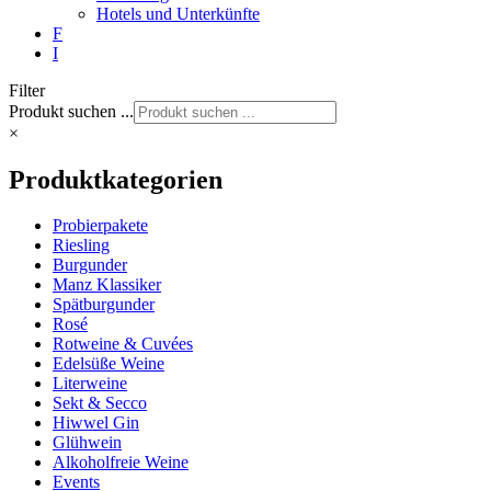
Hotels und Unterkünfte
F
I
Filter
Produkt suchen ...
×
Produktkategorien
Probierpakete
Riesling
Burgunder
Manz Klassiker
Spätburgunder
Rosé
Rotweine & Cuvées
Edelsüße Weine
Literweine
Sekt & Secco
Hiwwel Gin
Glühwein
Alkoholfreie Weine
Events