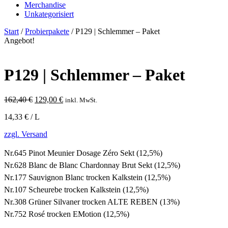
Merchandise
Unkategorisiert
Start
/
Probierpakete
/ P129 | Schlemmer – Paket
Angebot!
P129 | Schlemmer – Paket
Ursprünglicher
Aktueller
162,40
€
129,00
€
inkl. MwSt.
Preis
Preis
14,33 € / L
war:
ist:
162,40 €
129,00 €.
zzgl. Versand
Nr.645 Pinot Meunier Dosage Zéro Sekt (12,5%)
Nr.628 Blanc de Blanc Chardonnay Brut Sekt (12,5%)
Nr.177 Sauvignon Blanc trocken Kalkstein (12,5%)
Nr.107 Scheurebe trocken Kalkstein (12,5%)
Nr.308 Grüner Silvaner trocken ALTE REBEN (13%)
Nr.752 Rosé trocken EMotion (12,5%)