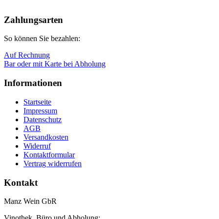
Nach
oben
Zahlungsarten
So können Sie bezahlen:
Auf Rechnung
Bar oder mit Karte bei Abholung
Informationen
Startseite
Impressum
Datenschutz
AGB
Versandkosten
Widerruf
Kontaktformular
Vertrag widerrufen
Kontakt
Manz Wein GbR
Vinothek, Büro und Abholung: