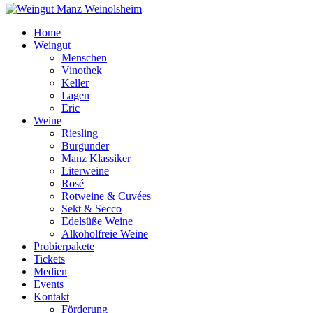
Home
Weingut
Menschen
Vinothek
Keller
Lagen
Eric
Weine
Riesling
Burgunder
Manz Klassiker
Literweine
Rosé
Rotweine & Cuvées
Sekt & Secco
Edelsüße Weine
Alkoholfreie Weine
Probierpakete
Tickets
Medien
Events
Kontakt
Förderung