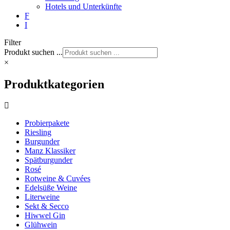
Hotels und Unterkünfte
F
I
Filter
Produkt suchen ...
×
Produktkategorien
Probierpakete
Riesling
Burgunder
Manz Klassiker
Spätburgunder
Rosé
Rotweine & Cuvées
Edelsüße Weine
Literweine
Sekt & Secco
Hiwwel Gin
Glühwein