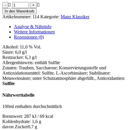
elf
prozent
In den Warenkorb
Menge
Artikelnummer:
114
Kategorie:
Manz Klassiker
Analyse & Nährinfo
Weitere Informationen
Rezensionen (0)
Alkohol:
11,0 % Vol.
Säure:
6,0 g/l
Restzucker:
6,3 g/l
Allergenhinweis:
enthält Sulfite
Zutaten:
Trauben, Saccharose; Konservierungsstoffe und
Antioxidationsmittel: Sulfite, L-Ascorbinsäure; Stabilisator:
Metaweinsäure; unter Schutzatmosphäre abgefüllt.
, Antioxidantien:
Sulfite
Nährwerttabelle
100ml enthalten durchschnittlich
Brennwert:
287 kJ / 69 kcal
Kohlenhydrate:
1,6 g
davon Zucker
0,7 g