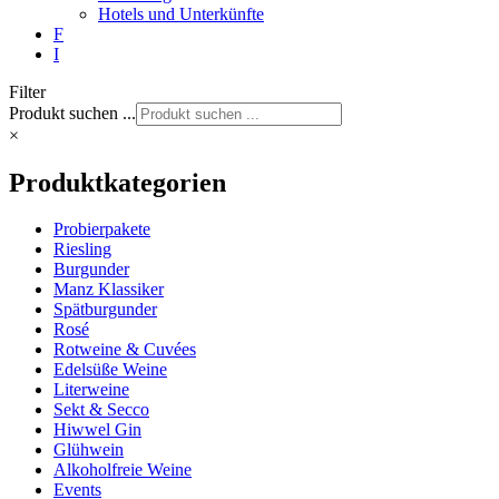
Hotels und Unterkünfte
F
I
Filter
Produkt suchen ...
×
Produktkategorien
Probierpakete
Riesling
Burgunder
Manz Klassiker
Spätburgunder
Rosé
Rotweine & Cuvées
Edelsüße Weine
Literweine
Sekt & Secco
Hiwwel Gin
Glühwein
Alkoholfreie Weine
Events