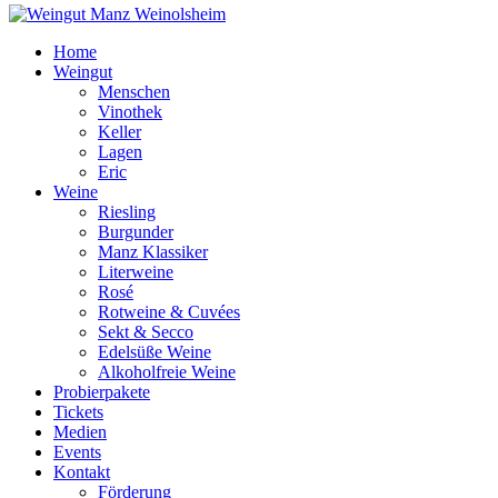
Home
Weingut
Menschen
Vinothek
Keller
Lagen
Eric
Weine
Riesling
Burgunder
Manz Klassiker
Literweine
Rosé
Rotweine & Cuvées
Sekt & Secco
Edelsüße Weine
Alkoholfreie Weine
Probierpakete
Tickets
Medien
Events
Kontakt
Förderung