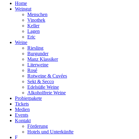
Home
Weingut
Menschen
Vinothek
Keller
Lagen
Eric
Weine
Riesling
Burgunder
Manz Klassiker
Literweine
Rosé
Rotweine & Cuvées
Sekt & Secco
Edelsüße Weine
Alkoholfreie Weine
Probierpakete
Tickets
Medien
Events
Kontakt
Förderung
Hotels und Unterkünfte
F