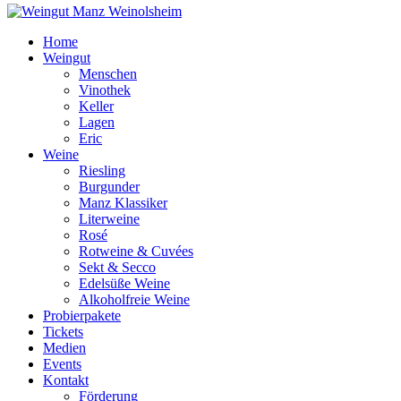
Home
Weingut
Menschen
Vinothek
Keller
Lagen
Eric
Weine
Riesling
Burgunder
Manz Klassiker
Literweine
Rosé
Rotweine & Cuvées
Sekt & Secco
Edelsüße Weine
Alkoholfreie Weine
Probierpakete
Tickets
Medien
Events
Kontakt
Förderung